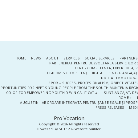
HOME
NEWS
ABOUT
SERVICES
SOCIAL SERVICES
PARTNERS
PARTENERIAT PENTRU DEZVOLTAREA SERVICIILOR 
CERT - COMPETENTA, EXPERIENTA, 
DIGICOMP- COMPETENȚE DIGITALE PENTRU ANGAJAȚI
DIGITAL IMMOTION- P
SPOR – SUCCES, PROFESIONALISM, OBIECTIVITATE,
PPORTUNITIES FOR NEET'S YOUNG PEOPLE FROM THE SOUTH MUNTENIA REGIO
CO-OP FOR EMPOWERING YOUTH DEVIN CALIFICAT
SUNT ANGAJAT, DEV
ROME +
AUGUSTIN - ABORDARE INTEGRATĂ PENTRU ȘANSE EGALE ȘI PROSP
PRESS RELEASES
MEDI
Pro Vocation
Copyright © 2026 All rights reserved
Powered By
SITE123
-
Website builder