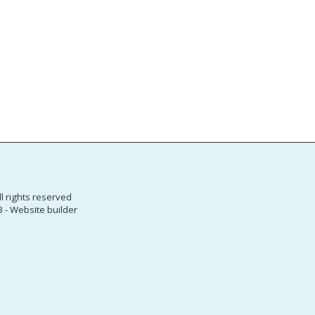
HOME
NE
PARTENERIA
CERT - COM
l rights reserved
DIGICOMP- 
3
-
Website builder
DIGITAL IM
SPOR – SUC
OPPORTUNI
CO-OP FOR
AUGUSTIN -
PRESS REL