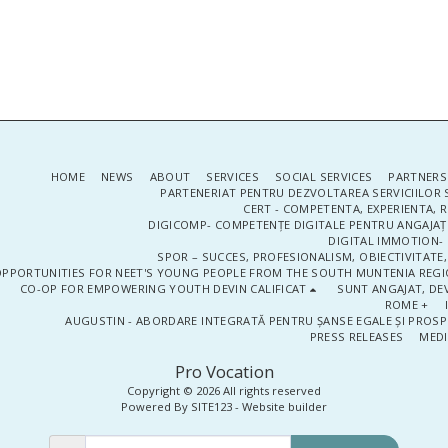
HOME
NEWS
ABOUT
SERVICES
SOCIAL SERVICES
PARTNERS
PARTENERIAT PENTRU DEZVOLTAREA SERVICIILOR 
CERT - COMPETENTA, EXPERIENTA, 
DIGICOMP- COMPETENȚE DIGITALE PENTRU ANGAJAȚI
DIGITAL IMMOTION- P
SPOR – SUCCES, PROFESIONALISM, OBIECTIVITATE,
PPORTUNITIES FOR NEET'S YOUNG PEOPLE FROM THE SOUTH MUNTENIA REGIO
CO-OP FOR EMPOWERING YOUTH DEVIN CALIFICAT
SUNT ANGAJAT, DEV
ROME +
AUGUSTIN - ABORDARE INTEGRATĂ PENTRU ȘANSE EGALE ȘI PROSP
PRESS RELEASES
MEDI
Pro Vocation
Copyright © 2026 All rights reserved
Powered By
SITE123
-
Website builder