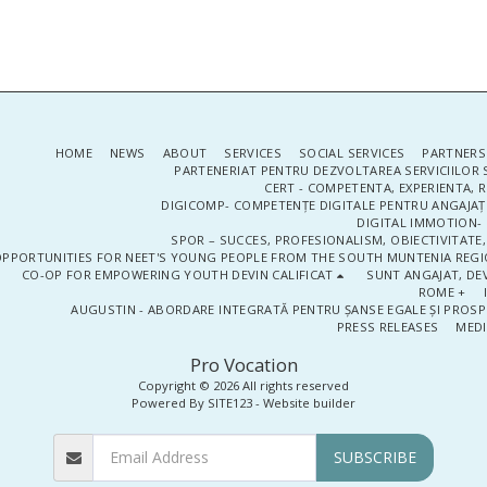
HOME
NEWS
ABOUT
SERVICES
SOCIAL SERVICES
PARTNERS
PARTENERIAT PENTRU DEZVOLTAREA SERVICIILOR 
CERT - COMPETENTA, EXPERIENTA, 
DIGICOMP- COMPETENȚE DIGITALE PENTRU ANGAJAȚI
DIGITAL IMMOTION- P
SPOR – SUCCES, PROFESIONALISM, OBIECTIVITATE,
PPORTUNITIES FOR NEET'S YOUNG PEOPLE FROM THE SOUTH MUNTENIA REGIO
CO-OP FOR EMPOWERING YOUTH DEVIN CALIFICAT
SUNT ANGAJAT, DEV
ROME +
AUGUSTIN - ABORDARE INTEGRATĂ PENTRU ȘANSE EGALE ȘI PROSP
PRESS RELEASES
MEDI
Pro Vocation
Copyright © 2026 All rights reserved
Powered By
SITE123
-
Website builder
SUBSCRIBE