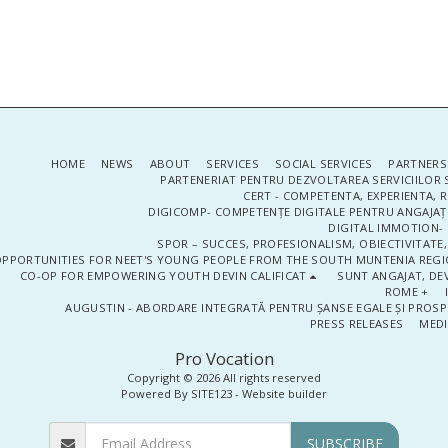
HOME
NEWS
ABOUT
SERVICES
SOCIAL SERVICES
PARTNERS
PARTENERIAT PENTRU DEZVOLTAREA SERVICIILOR 
CERT - COMPETENTA, EXPERIENTA, 
DIGICOMP- COMPETENȚE DIGITALE PENTRU ANGAJAȚI
DIGITAL IMMOTION- P
SPOR – SUCCES, PROFESIONALISM, OBIECTIVITATE,
PPORTUNITIES FOR NEET'S YOUNG PEOPLE FROM THE SOUTH MUNTENIA REGIO
CO-OP FOR EMPOWERING YOUTH DEVIN CALIFICAT
SUNT ANGAJAT, DEV
ROME +
AUGUSTIN - ABORDARE INTEGRATĂ PENTRU ȘANSE EGALE ȘI PROSP
PRESS RELEASES
MEDI
Pro Vocation
Copyright © 2026 All rights reserved
Powered By
SITE123
-
Website builder
SUBSCRIBE