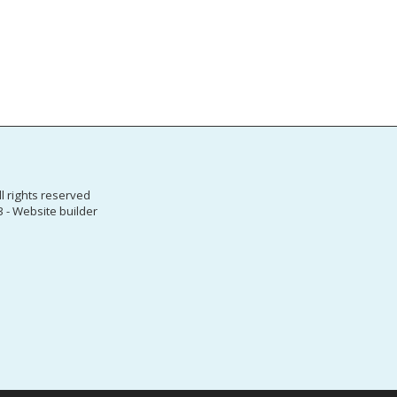
HOME
NE
PARTENERIA
CERT - COM
l rights reserved
DIGICOMP- 
3
-
Website builder
DIGITAL IM
SPOR – SUC
OPPORTUNI
CO-OP FOR
AUGUSTIN -
PRESS REL