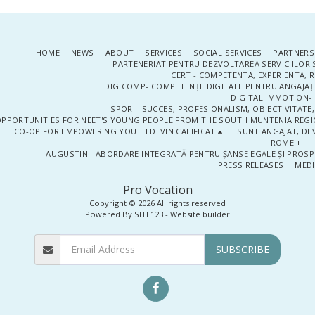
HOME
NEWS
ABOUT
SERVICES
SOCIAL SERVICES
PARTNERS
PARTENERIAT PENTRU DEZVOLTAREA SERVICIILOR 
CERT - COMPETENTA, EXPERIENTA, 
DIGICOMP- COMPETENȚE DIGITALE PENTRU ANGAJAȚI
DIGITAL IMMOTION- P
SPOR – SUCCES, PROFESIONALISM, OBIECTIVITATE,
PPORTUNITIES FOR NEET'S YOUNG PEOPLE FROM THE SOUTH MUNTENIA REGIO
CO-OP FOR EMPOWERING YOUTH DEVIN CALIFICAT
SUNT ANGAJAT, DEV
ROME +
AUGUSTIN - ABORDARE INTEGRATĂ PENTRU ȘANSE EGALE ȘI PROSP
PRESS RELEASES
MEDI
Pro Vocation
Copyright © 2026 All rights reserved
Powered By
SITE123
-
Website builder
SUBSCRIBE