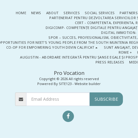
HOME
NEWS
ABOUT
SERVICES
SOCIAL SERVICES
PARTNERS
PARTENERIAT PENTRU DEZVOLTAREA SERVICIILOR 
CERT - COMPETENTA, EXPERIENTA, 
DIGICOMP- COMPETENȚE DIGITALE PENTRU ANGAJAȚI
DIGITAL IMMOTION- P
SPOR – SUCCES, PROFESIONALISM, OBIECTIVITATE,
PPORTUNITIES FOR NEET'S YOUNG PEOPLE FROM THE SOUTH MUNTENIA REGIO
CO-OP FOR EMPOWERING YOUTH DEVIN CALIFICAT
SUNT ANGAJAT, DEV
ROME +
AUGUSTIN - ABORDARE INTEGRATĂ PENTRU ȘANSE EGALE ȘI PROSP
PRESS RELEASES
MEDI
Pro Vocation
Copyright © 2026 All rights reserved
Powered By
SITE123
-
Website builder
SUBSCRIBE