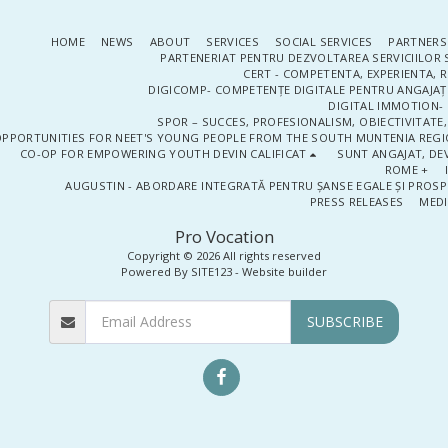
HOME
NEWS
ABOUT
SERVICES
SOCIAL SERVICES
PARTNERS
PARTENERIAT PENTRU DEZVOLTAREA SERVICIILOR 
CERT - COMPETENTA, EXPERIENTA, 
DIGICOMP- COMPETENȚE DIGITALE PENTRU ANGAJAȚI
DIGITAL IMMOTION- P
SPOR – SUCCES, PROFESIONALISM, OBIECTIVITATE,
PPORTUNITIES FOR NEET'S YOUNG PEOPLE FROM THE SOUTH MUNTENIA REGIO
CO-OP FOR EMPOWERING YOUTH DEVIN CALIFICAT
SUNT ANGAJAT, DEV
ROME +
AUGUSTIN - ABORDARE INTEGRATĂ PENTRU ȘANSE EGALE ȘI PROSP
PRESS RELEASES
MEDI
Pro Vocation
Copyright © 2026 All rights reserved
Powered By
SITE123
-
Website builder
SUBSCRIBE