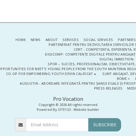
HOME
NEWS
ABOUT
SERVICES
SOCIAL SERVICES
PARTNERS
PARTENERIAT PENTRU DEZVOLTAREA SERVICIILOR 
CERT - COMPETENTA, EXPERIENTA, 
DIGICOMP- COMPETENȚE DIGITALE PENTRU ANGAJAȚI
DIGITAL IMMOTION- P
SPOR – SUCCES, PROFESIONALISM, OBIECTIVITATE,
PPORTUNITIES FOR NEET'S YOUNG PEOPLE FROM THE SOUTH MUNTENIA REGIO
CO-OP FOR EMPOWERING YOUTH DEVIN CALIFICAT
SUNT ANGAJAT, DEV
ROME +
AUGUSTIN - ABORDARE INTEGRATĂ PENTRU ȘANSE EGALE ȘI PROSP
PRESS RELEASES
MEDI
Pro Vocation
Copyright © 2026 All rights reserved
Powered By
SITE123
-
Website builder
SUBSCRIBE