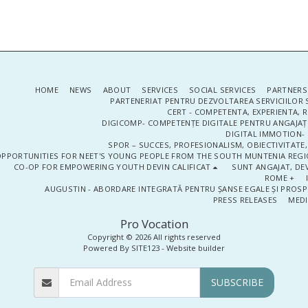
HOME
NEWS
ABOUT
SERVICES
SOCIAL SERVICES
PARTNERS
PARTENERIAT PENTRU DEZVOLTAREA SERVICIILOR 
CERT - COMPETENTA, EXPERIENTA, 
DIGICOMP- COMPETENȚE DIGITALE PENTRU ANGAJAȚI
DIGITAL IMMOTION- P
SPOR – SUCCES, PROFESIONALISM, OBIECTIVITATE,
PPORTUNITIES FOR NEET'S YOUNG PEOPLE FROM THE SOUTH MUNTENIA REGIO
CO-OP FOR EMPOWERING YOUTH DEVIN CALIFICAT
SUNT ANGAJAT, DEV
ROME +
AUGUSTIN - ABORDARE INTEGRATĂ PENTRU ȘANSE EGALE ȘI PROSP
PRESS RELEASES
MEDI
Pro Vocation
Copyright © 2026 All rights reserved
Powered By
SITE123
-
Website builder
SUBSCRIBE