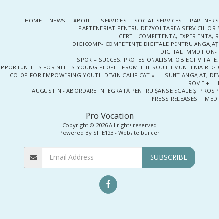
HOME
NEWS
ABOUT
SERVICES
SOCIAL SERVICES
PARTNERS
PARTENERIAT PENTRU DEZVOLTAREA SERVICIILOR 
CERT - COMPETENTA, EXPERIENTA, 
DIGICOMP- COMPETENȚE DIGITALE PENTRU ANGAJAȚI
DIGITAL IMMOTION- P
SPOR – SUCCES, PROFESIONALISM, OBIECTIVITATE,
PPORTUNITIES FOR NEET'S YOUNG PEOPLE FROM THE SOUTH MUNTENIA REGIO
CO-OP FOR EMPOWERING YOUTH DEVIN CALIFICAT
SUNT ANGAJAT, DEV
ROME +
AUGUSTIN - ABORDARE INTEGRATĂ PENTRU ȘANSE EGALE ȘI PROSP
PRESS RELEASES
MEDI
Pro Vocation
Copyright © 2026 All rights reserved
Powered By
SITE123
-
Website builder
SUBSCRIBE