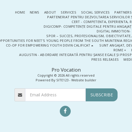
HOME
NEWS
ABOUT
SERVICES
SOCIAL SERVICES
PARTNERS
PARTENERIAT PENTRU DEZVOLTAREA SERVICIILOR 
CERT - COMPETENTA, EXPERIENTA, 
DIGICOMP- COMPETENȚE DIGITALE PENTRU ANGAJAȚI
DIGITAL IMMOTION- P
SPOR – SUCCES, PROFESIONALISM, OBIECTIVITATE,
PPORTUNITIES FOR NEET'S YOUNG PEOPLE FROM THE SOUTH MUNTENIA REGIO
CO-OP FOR EMPOWERING YOUTH DEVIN CALIFICAT
SUNT ANGAJAT, DEV
ROME +
AUGUSTIN - ABORDARE INTEGRATĂ PENTRU ȘANSE EGALE ȘI PROSP
PRESS RELEASES
MEDI
Pro Vocation
Copyright © 2026 All rights reserved
Powered By
SITE123
-
Website builder
SUBSCRIBE