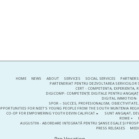
HOME
NEWS
ABOUT
SERVICES
SOCIAL SERVICES
PARTNERS
PARTENERIAT PENTRU DEZVOLTAREA SERVICIILOR 
CERT - COMPETENTA, EXPERIENTA, 
DIGICOMP- COMPETENȚE DIGITALE PENTRU ANGAJAȚI
DIGITAL IMMOTION- P
SPOR – SUCCES, PROFESIONALISM, OBIECTIVITATE,
PPORTUNITIES FOR NEET'S YOUNG PEOPLE FROM THE SOUTH MUNTENIA REGIO
CO-OP FOR EMPOWERING YOUTH DEVIN CALIFICAT
SUNT ANGAJAT, DEV
ROME +
AUGUSTIN - ABORDARE INTEGRATĂ PENTRU ȘANSE EGALE ȘI PROSP
PRESS RELEASES
MEDI
Pro Vocation