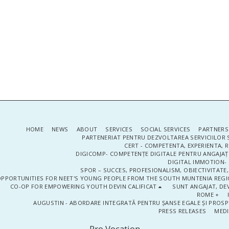
HOME
NEWS
ABOUT
SERVICES
SOCIAL SERVICES
PARTNERS
PARTENERIAT PENTRU DEZVOLTAREA SERVICIILOR 
CERT - COMPETENTA, EXPERIENTA, 
DIGICOMP- COMPETENȚE DIGITALE PENTRU ANGAJAȚI
DIGITAL IMMOTION- P
SPOR – SUCCES, PROFESIONALISM, OBIECTIVITATE,
PPORTUNITIES FOR NEET'S YOUNG PEOPLE FROM THE SOUTH MUNTENIA REGIO
CO-OP FOR EMPOWERING YOUTH DEVIN CALIFICAT
SUNT ANGAJAT, DEV
ROME +
AUGUSTIN - ABORDARE INTEGRATĂ PENTRU ȘANSE EGALE ȘI PROSP
PRESS RELEASES
MEDI
Pro Vocation