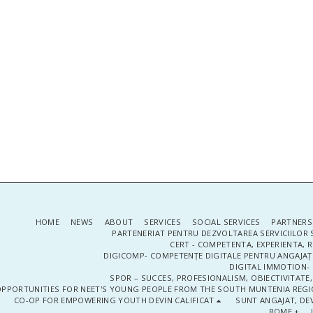
HOME
NEWS
ABOUT
SERVICES
SOCIAL SERVICES
PARTNERS
PARTENERIAT PENTRU DEZVOLTAREA SERVICIILOR 
CERT - COMPETENTA, EXPERIENTA, 
DIGICOMP- COMPETENȚE DIGITALE PENTRU ANGAJAȚI
DIGITAL IMMOTION- P
SPOR – SUCCES, PROFESIONALISM, OBIECTIVITATE,
PPORTUNITIES FOR NEET'S YOUNG PEOPLE FROM THE SOUTH MUNTENIA REGIO
CO-OP FOR EMPOWERING YOUTH DEVIN CALIFICAT
SUNT ANGAJAT, DEV
ROME +