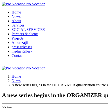
Pro Vocation
Home
News
About
Services
SOCIAL SERVICES
Partners & clients
Projects
Autorizații
press releases
media gallery
Contact
Pro Vocation
Home
News
A new series begins in the ORGANIZER qualification cou
A new series begins in the ORGANIZER 
30
Jan