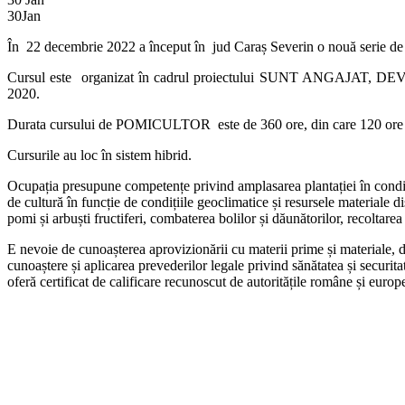
30
Jan
În 22 decembrie 2022 a început în jud Caraș Severin o nouă serie de
Cursul este organizat în cadrul proiectului SUNT ANGAJAT, DEV
2020.
Durata cursului de POMICULTOR este de 360 ore, din care 120 ore de
Cursurile au loc în sistem hibrid.
Ocupația presupune competențe privind amplasarea plantației în condiții g
de cultură în funcție de condițiile geoclimatice și resursele materiale di
pomi și arbuști fructiferi, combaterea bolilor și dăunătorilor, recoltarea 
E nevoie de cunoașterea aprovizionării cu materii prime și materiale, d
cunoaștere și aplicarea prevederilor legale privind sănătatea și securita
oferă certificat de calificare recunoscut de autoritățile române și euro