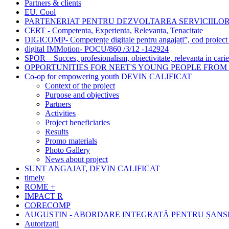
Partners & clients
EU. Cool
PARTENERIAT PENTRU DEZVOLTAREA SERVICIILO
CERT - Competenta, Experienta, Relevanta, Tenacitate
DIGICOMP- Competențe digitale pentru angajați”, cod proiec
digital IMMotion- POCU/860 /3/12 -142924
SPOR – Succes, profesionalism, obiectivitate, relevanta in carie
OPPORTUNITIES FOR NEET'S YOUNG PEOPLE FROM 
Co-op for empowering youth DEVIN CALIFICAT
Context of the project
Purpose and objectives
Partners
Activities
Project beneficiaries
Results
Promo materials
Photo Gallery
News about project
SUNT ANGAJAT, DEVIN CALIFICAT
timely
ROME +
IMPACT R
CORECOMP
AUGUSTIN - ABORDARE INTEGRATĂ PENTRU ȘANSE
Autorizații