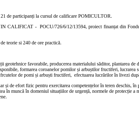
 21 de participanți la cursul de calificare POMICULTOR.
IN CALIFICAT - POCU/726/6/12/13594, proiect finanțat din Fondul 
 teorie si 240 de ore practică.
eotehnice favorabile, producerea materialului săditor, plantarea de dfieri
sponibile, formarea coroanelor pomilor și arbuștilor fructiferi, lucrarea sol
frcutelor de pomi și arbuști fructiferi, efectuarea lucrărilor în livezi dup
ar și de efort fizic pentru exercitarea competențelor în teren deschis, 
tea în muncă în domeniul situațiilor de urgență, normele de protecție a me
pene.