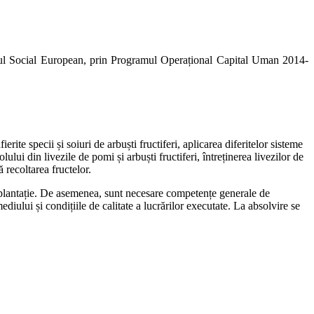
Social European, prin Programul Operațional Capital Uman 2014-
te specii și soiuri de arbuști fructiferi, aplicarea diferitelor sisteme
ului din livezile de pomi și arbuști fructiferi, întreținerea livezilor de
ă recoltarea fructelor.
în plantație. De asemenea, sunt necesare competențe generale de
diului și condițiile de calitate a lucrărilor executate. La absolvire se