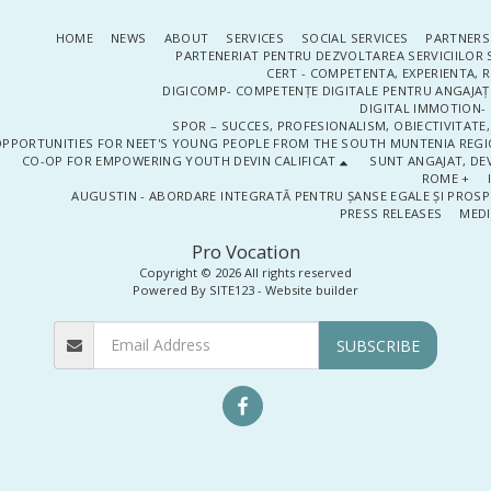
HOME
NEWS
ABOUT
SERVICES
SOCIAL SERVICES
PARTNERS
PARTENERIAT PENTRU DEZVOLTAREA SERVICIILOR 
CERT - COMPETENTA, EXPERIENTA, 
DIGICOMP- COMPETENȚE DIGITALE PENTRU ANGAJAȚI
DIGITAL IMMOTION- P
SPOR – SUCCES, PROFESIONALISM, OBIECTIVITATE,
PPORTUNITIES FOR NEET'S YOUNG PEOPLE FROM THE SOUTH MUNTENIA REGIO
CO-OP FOR EMPOWERING YOUTH DEVIN CALIFICAT
SUNT ANGAJAT, DEV
ROME +
AUGUSTIN - ABORDARE INTEGRATĂ PENTRU ȘANSE EGALE ȘI PROSP
PRESS RELEASES
MEDI
Pro Vocation
Copyright © 2026 All rights reserved
Powered By
SITE123
-
Website builder
SUBSCRIBE