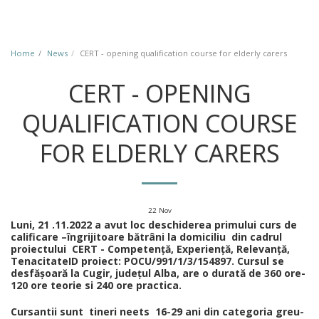
Home
News
CERT - opening qualification course for elderly carers
CERT - OPENING
QUALIFICATION COURSE
FOR ELDERLY CARERS
22
Nov
Luni, 21 .11.2022 a avut loc deschiderea primului curs de
calificare –îngrijitoare bătrâni la domiciliu din cadrul
proiectului
CERT - Competen
ță, Experiență, Relevanță,
Tenacitate
ID proiect: POCU/991/1/3/154897.
Cursul se
desfășoară la Cugir, județul Alba, are o durată de 360 ore-
120 ore teorie si 240 ore practica.
Cursantii sunt tineri neets 16-29 ani din categoria greu-