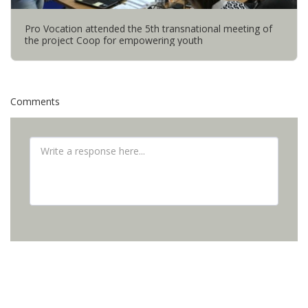
Pro Vocation attended the 5th transnational meeting of
the project Coop for empowering youth
Comments