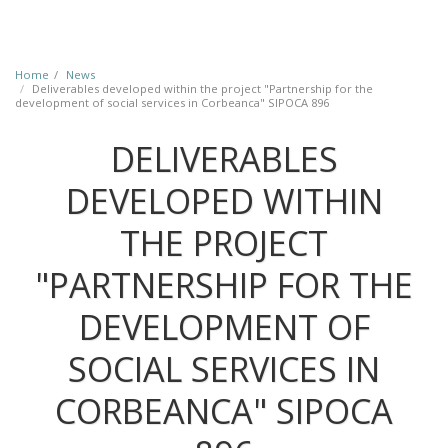
Home
News
Deliverables developed within the project "Partnership for the
development of social services in Corbeanca" SIPOCA 896
DELIVERABLES
DEVELOPED WITHIN
THE PROJECT
"PARTNERSHIP FOR THE
DEVELOPMENT OF
SOCIAL SERVICES IN
CORBEANCA" SIPOCA