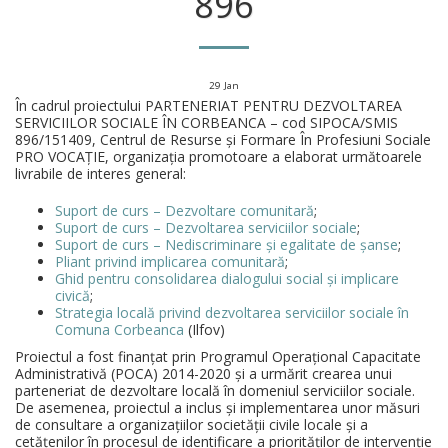
896
29
Jan
În cadrul proiectului PARTENERIAT PENTRU DEZVOLTAREA
SERVICIILOR SOCIALE ÎN CORBEANCA – cod SIPOCA/SMIS
896/151409, Centrul de Resurse și Formare În Profesiuni Sociale
PRO VOCAȚIE, organizația promotoare a elaborat următoarele
livrabile de interes general:
Suport de curs – Dezvoltare comunitară
;
Suport de curs – Dezvoltarea serviciilor sociale
;
Suport de curs – Nediscriminare și egalitate de șanse
;
Pliant privind implicarea comunitară
;
Ghid pentru consolidarea dialogului social și implicare
civică
;
Strategia locală privind dezvoltarea serviciilor sociale în
Comuna Corbeanca
(Ilfov)
Proiectul a fost finanțat prin Programul Operațional Capacitate
Administrativă (POCA) 2014-2020 și a urmărit crearea unui
parteneriat de dezvoltare locală în domeniul serviciilor sociale.
De asemenea, proiectul a inclus și implementarea unor măsuri
de consultare a organizațiilor societății civile locale și a
cetățenilor în procesul de identificare a priorităților de intervenție