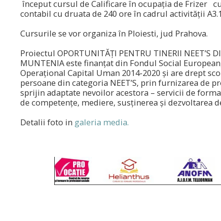
început cursul de Calificare în ocupația de Frizer cu
contabil cu druata de 240 ore în cadrul activității A3.1
Cursurile se vor organiza în Ploiesti, jud Prahova.
Proiectul OPORTUNITĂȚI PENTRU TINERII NEET’S D
MUNTENIA este finanțat din Fondul Social European
Operațional Capital Uman 2014-2020 și are drept sc
persoane din categoria NEET’S, prin furnizarea de p
sprijin adaptate nevoilor acestora – servicii de forma
de competențe, mediere, susținerea și dezvoltarea de
Detalii foto in
galeria media.