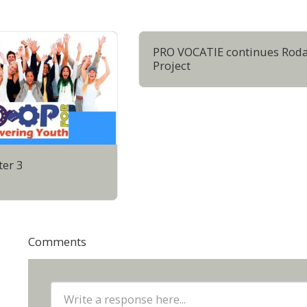
PRO VOCATIE continues Roda
Project
er 3
Comments