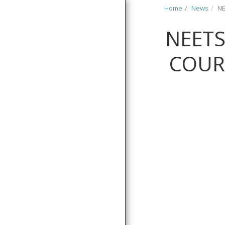
Home
News
NE
NEETS
COUR
HOME
NEWS
ABOUT
SERVICES
SOCIAL SERVICES
PARTNERS & CLIENTS
PROJECTS
AUTORIZAȚII