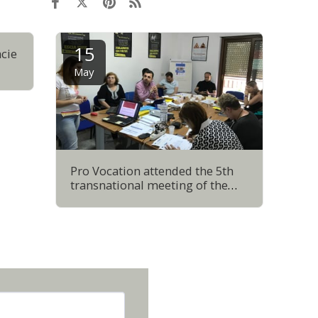
15
cie
May
Pro Vocation attended the 5th
transnational meeting of the
project Coop for empowering
youth