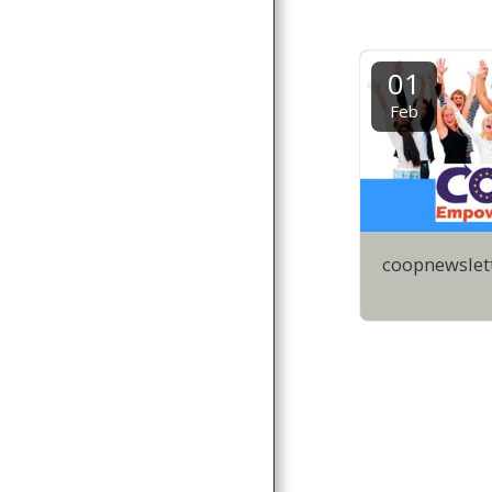
01
Feb
coopnewslett