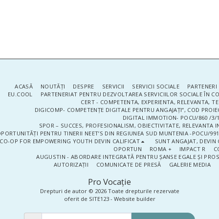
ACASĂ
NOUTĂŢI
DESPRE
SERVICII
SERVICII SOCIALE
PARTENERI 
EU.COOL
PARTENERIAT PENTRU DEZVOLTAREA SERVICIILOR SOCIALE ÎN 
CERT - COMPETENTA, EXPERIENTA, RELEVANTA, T
DIGICOMP- COMPETENȚE DIGITALE PENTRU ANGAJAȚI”, COD PROIE
DIGITAL IMMOTION- POCU/860 /3/1
SPOR – SUCCES, PROFESIONALISM, OBIECTIVITATE, RELEVANTA I
PORTUNITĂȚI PENTRU TINERII NEET’S DIN REGIUNEA SUD MUNTENIA -POCU/991
CO-OP FOR EMPOWERING YOUTH DEVIN CALIFICAT
SUNT ANGAJAT, DEVIN 
OPORTUN
ROMA +
IMPACT R
C
AUGUSTIN - ABORDARE INTEGRATĂ PENTRU ȘANSE EGALE ȘI PRO
AUTORIZAȚII
COMUNICATE DE PRESĂ
GALERIE MEDIA
Pro Vocaţie
Drepturi de autor © 2026 Toate drepturile rezervate
oferit de
SITE123
-
Website builder