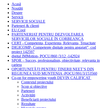
Acasă
Noutăţi
Despre
Servicii
SERVICII SOCIALE
Parteneri & clienţi
EU.Cool
PARTENERIAT PENTRU DEZVOLTAREA
SERVICIILOR SOCIALE îN CORBEANCA
CERT - Competenta, Experienta, Relevanta, Tenacitate
DIGICOMP- Competențe digitale pentru angajați”, cod
proiect 142597
digital IMMotion- POCU/860 /3/12 -142924
SPOR – Succes, profesionalism, obiectivitate, relevanta in
cariera
OPORTUNITĂȚI PENTRU TINERII NEET’S DIN
REGIUNEA SUD MUNTENIA -POCU/991/3/153560
Co-op for empowering youth DEVIN CALIFICAT
Contextul proiectului
Scop si obiective
Parteneri
Activităţi
Beneficiarii proiectului
Rezultate