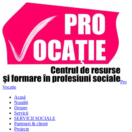
Pro
Vocaţie
Acasă
Noutăţi
Despre
Servicii
SERVICII SOCIALE
Parteneri & clienţi
Proiecte