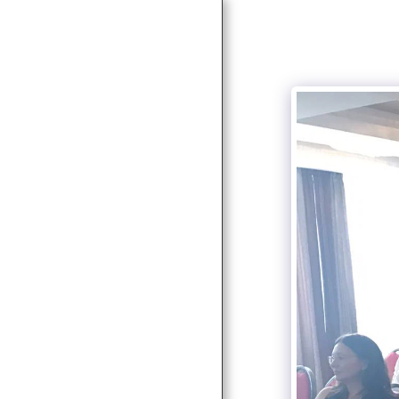
ACASĂ
NOUTĂŢI
DESPRE
SERVICII
SERVICII SOCIALE
PARTENERI & CLIENŢI
PROIECTE
AUTORIZAȚII