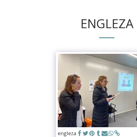
ENGLEZA
engleza