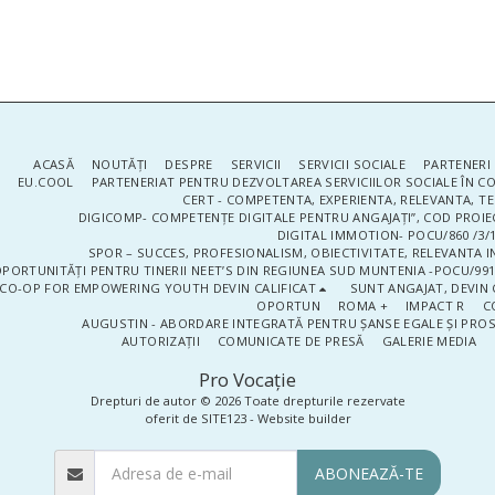
ACASĂ
NOUTĂŢI
DESPRE
SERVICII
SERVICII SOCIALE
PARTENERI 
EU.COOL
PARTENERIAT PENTRU DEZVOLTAREA SERVICIILOR SOCIALE ÎN 
CERT - COMPETENTA, EXPERIENTA, RELEVANTA, T
DIGICOMP- COMPETENȚE DIGITALE PENTRU ANGAJAȚI”, COD PROIE
DIGITAL IMMOTION- POCU/860 /3/1
SPOR – SUCCES, PROFESIONALISM, OBIECTIVITATE, RELEVANTA I
PORTUNITĂȚI PENTRU TINERII NEET’S DIN REGIUNEA SUD MUNTENIA -POCU/991
CO-OP FOR EMPOWERING YOUTH DEVIN CALIFICAT
SUNT ANGAJAT, DEVIN 
OPORTUN
ROMA +
IMPACT R
C
AUGUSTIN - ABORDARE INTEGRATĂ PENTRU ȘANSE EGALE ȘI PRO
AUTORIZAȚII
COMUNICATE DE PRESĂ
GALERIE MEDIA
Pro Vocaţie
Drepturi de autor © 2026 Toate drepturile rezervate
oferit de
SITE123
-
Website builder
ABONEAZĂ-TE