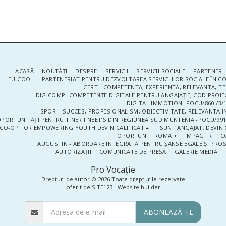
ACASĂ
NOUTĂŢI
DESPRE
SERVICII
SERVICII SOCIALE
PARTENERI 
EU.COOL
PARTENERIAT PENTRU DEZVOLTAREA SERVICIILOR SOCIALE ÎN 
CERT - COMPETENTA, EXPERIENTA, RELEVANTA, T
DIGICOMP- COMPETENȚE DIGITALE PENTRU ANGAJAȚI”, COD PROIE
DIGITAL IMMOTION- POCU/860 /3/1
SPOR – SUCCES, PROFESIONALISM, OBIECTIVITATE, RELEVANTA I
PORTUNITĂȚI PENTRU TINERII NEET’S DIN REGIUNEA SUD MUNTENIA -POCU/991
CO-OP FOR EMPOWERING YOUTH DEVIN CALIFICAT
SUNT ANGAJAT, DEVIN 
OPORTUN
ROMA +
IMPACT R
C
AUGUSTIN - ABORDARE INTEGRATĂ PENTRU ȘANSE EGALE ȘI PRO
AUTORIZAȚII
COMUNICATE DE PRESĂ
GALERIE MEDIA
Pro Vocaţie
Drepturi de autor © 2026 Toate drepturile rezervate
oferit de
SITE123
-
Website builder
ABONEAZĂ-TE