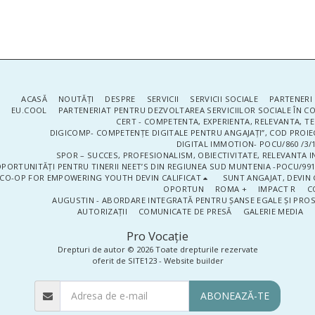
ACASĂ
NOUTĂŢI
DESPRE
SERVICII
SERVICII SOCIALE
PARTENERI 
EU.COOL
PARTENERIAT PENTRU DEZVOLTAREA SERVICIILOR SOCIALE ÎN 
CERT - COMPETENTA, EXPERIENTA, RELEVANTA, T
DIGICOMP- COMPETENȚE DIGITALE PENTRU ANGAJAȚI”, COD PROIE
DIGITAL IMMOTION- POCU/860 /3/1
SPOR – SUCCES, PROFESIONALISM, OBIECTIVITATE, RELEVANTA I
PORTUNITĂȚI PENTRU TINERII NEET’S DIN REGIUNEA SUD MUNTENIA -POCU/991
CO-OP FOR EMPOWERING YOUTH DEVIN CALIFICAT
SUNT ANGAJAT, DEVIN 
OPORTUN
ROMA +
IMPACT R
C
AUGUSTIN - ABORDARE INTEGRATĂ PENTRU ȘANSE EGALE ȘI PRO
AUTORIZAȚII
COMUNICATE DE PRESĂ
GALERIE MEDIA
Pro Vocaţie
Drepturi de autor © 2026 Toate drepturile rezervate
oferit de
SITE123
-
Website builder
ABONEAZĂ-TE