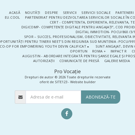
ACASĂ
NOUTĂŢI
DESPRE
SERVICII
SERVICII SOCIALE
PARTENERI 
EU.COOL
PARTENERIAT PENTRU DEZVOLTAREA SERVICIILOR SOCIALE ÎN 
CERT - COMPETENTA, EXPERIENTA, RELEVANTA, T
DIGICOMP- COMPETENȚE DIGITALE PENTRU ANGAJAȚI”, COD PROIE
DIGITAL IMMOTION- POCU/860 /3/1
SPOR – SUCCES, PROFESIONALISM, OBIECTIVITATE, RELEVANTA I
PORTUNITĂȚI PENTRU TINERII NEET’S DIN REGIUNEA SUD MUNTENIA -POCU/991
CO-OP FOR EMPOWERING YOUTH DEVIN CALIFICAT
SUNT ANGAJAT, DEVIN 
OPORTUN
ROMA +
IMPACT R
C
AUGUSTIN - ABORDARE INTEGRATĂ PENTRU ȘANSE EGALE ȘI PRO
AUTORIZAȚII
COMUNICATE DE PRESĂ
GALERIE MEDIA
Pro Vocaţie
Drepturi de autor © 2026 Toate drepturile rezervate
oferit de
SITE123
-
Website builder
ABONEAZĂ-TE