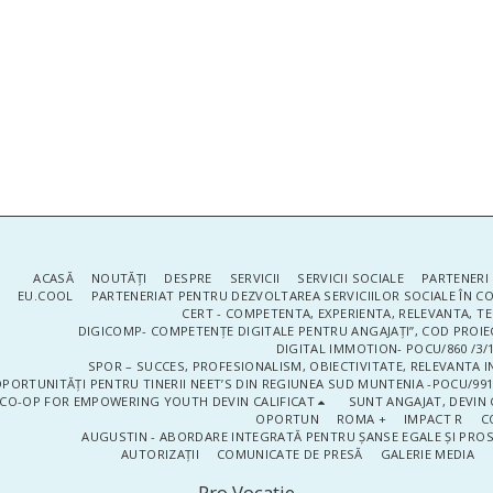
ACASĂ
NOUTĂŢI
DESPRE
SERVICII
SERVICII SOCIALE
PARTENERI 
EU.COOL
PARTENERIAT PENTRU DEZVOLTAREA SERVICIILOR SOCIALE ÎN 
CERT - COMPETENTA, EXPERIENTA, RELEVANTA, T
DIGICOMP- COMPETENȚE DIGITALE PENTRU ANGAJAȚI”, COD PROIE
DIGITAL IMMOTION- POCU/860 /3/1
SPOR – SUCCES, PROFESIONALISM, OBIECTIVITATE, RELEVANTA I
PORTUNITĂȚI PENTRU TINERII NEET’S DIN REGIUNEA SUD MUNTENIA -POCU/991
CO-OP FOR EMPOWERING YOUTH DEVIN CALIFICAT
SUNT ANGAJAT, DEVIN 
OPORTUN
ROMA +
IMPACT R
C
AUGUSTIN - ABORDARE INTEGRATĂ PENTRU ȘANSE EGALE ȘI PRO
AUTORIZAȚII
COMUNICATE DE PRESĂ
GALERIE MEDIA
Pro Vocaţie