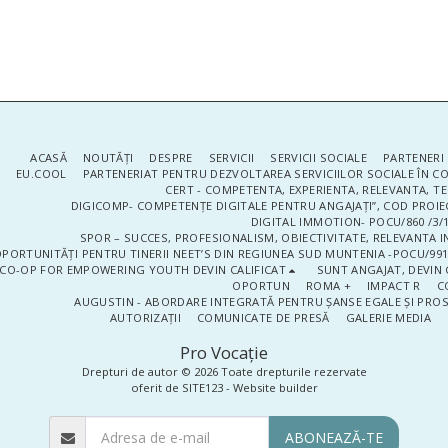
ACASĂ
NOUTĂŢI
DESPRE
SERVICII
SERVICII SOCIALE
PARTENERI 
EU.COOL
PARTENERIAT PENTRU DEZVOLTAREA SERVICIILOR SOCIALE ÎN 
CERT - COMPETENTA, EXPERIENTA, RELEVANTA, T
DIGICOMP- COMPETENȚE DIGITALE PENTRU ANGAJAȚI”, COD PROIE
DIGITAL IMMOTION- POCU/860 /3/1
SPOR – SUCCES, PROFESIONALISM, OBIECTIVITATE, RELEVANTA I
PORTUNITĂȚI PENTRU TINERII NEET’S DIN REGIUNEA SUD MUNTENIA -POCU/991
CO-OP FOR EMPOWERING YOUTH DEVIN CALIFICAT
SUNT ANGAJAT, DEVIN 
OPORTUN
ROMA +
IMPACT R
C
AUGUSTIN - ABORDARE INTEGRATĂ PENTRU ȘANSE EGALE ȘI PRO
AUTORIZAȚII
COMUNICATE DE PRESĂ
GALERIE MEDIA
Pro Vocaţie
Drepturi de autor © 2026 Toate drepturile rezervate
oferit de
SITE123
-
Website builder
ABONEAZĂ-TE