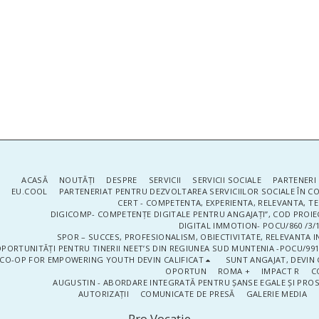
ACASĂ
NOUTĂŢI
DESPRE
SERVICII
SERVICII SOCIALE
PARTENERI 
EU.COOL
PARTENERIAT PENTRU DEZVOLTAREA SERVICIILOR SOCIALE ÎN 
CERT - COMPETENTA, EXPERIENTA, RELEVANTA, T
DIGICOMP- COMPETENȚE DIGITALE PENTRU ANGAJAȚI”, COD PROIE
DIGITAL IMMOTION- POCU/860 /3/1
SPOR – SUCCES, PROFESIONALISM, OBIECTIVITATE, RELEVANTA I
PORTUNITĂȚI PENTRU TINERII NEET’S DIN REGIUNEA SUD MUNTENIA -POCU/991
CO-OP FOR EMPOWERING YOUTH DEVIN CALIFICAT
SUNT ANGAJAT, DEVIN 
OPORTUN
ROMA +
IMPACT R
C
AUGUSTIN - ABORDARE INTEGRATĂ PENTRU ȘANSE EGALE ȘI PRO
AUTORIZAȚII
COMUNICATE DE PRESĂ
GALERIE MEDIA
Pro Vocaţie