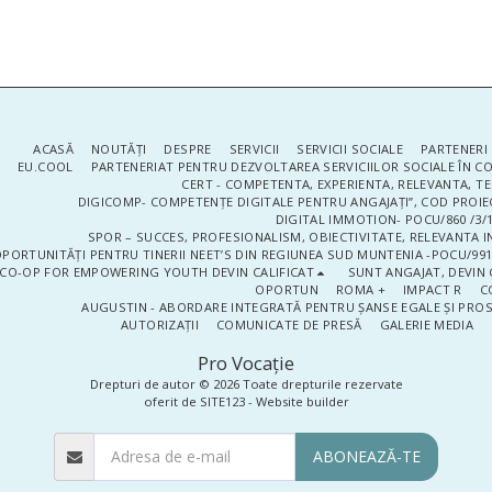
ACASĂ
NOUTĂŢI
DESPRE
SERVICII
SERVICII SOCIALE
PARTENERI 
EU.COOL
PARTENERIAT PENTRU DEZVOLTAREA SERVICIILOR SOCIALE ÎN 
CERT - COMPETENTA, EXPERIENTA, RELEVANTA, T
DIGICOMP- COMPETENȚE DIGITALE PENTRU ANGAJAȚI”, COD PROIE
DIGITAL IMMOTION- POCU/860 /3/1
SPOR – SUCCES, PROFESIONALISM, OBIECTIVITATE, RELEVANTA I
PORTUNITĂȚI PENTRU TINERII NEET’S DIN REGIUNEA SUD MUNTENIA -POCU/991
CO-OP FOR EMPOWERING YOUTH DEVIN CALIFICAT
SUNT ANGAJAT, DEVIN 
OPORTUN
ROMA +
IMPACT R
C
AUGUSTIN - ABORDARE INTEGRATĂ PENTRU ȘANSE EGALE ȘI PRO
AUTORIZAȚII
COMUNICATE DE PRESĂ
GALERIE MEDIA
Pro Vocaţie
Drepturi de autor © 2026 Toate drepturile rezervate
oferit de
SITE123
-
Website builder
ABONEAZĂ-TE