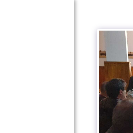
ACASĂ
NOUTĂŢI
DESPRE
SERVICII
SERVICII SOCIALE
PARTENERI & CLIENŢI
PROIECTE
AUTORIZAȚII