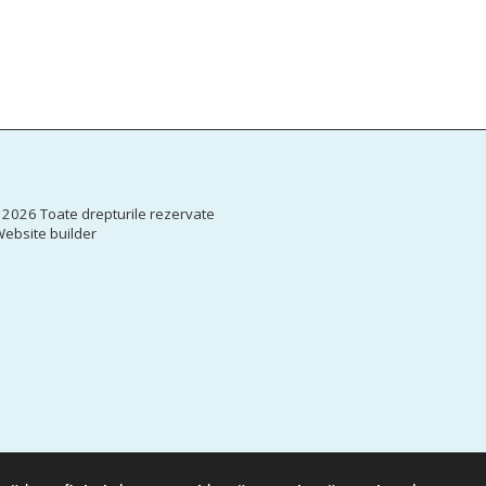
ACASĂ
NO
EU.COOL
CERT - COM
 2026 Toate drepturile rezervate
DIGICOMP- 
ebsite builder
DIGITAL IM
SPOR – SUC
OPORTUNITĂ
CO-OP FOR
CORECOMP
AUTORIZAȚI