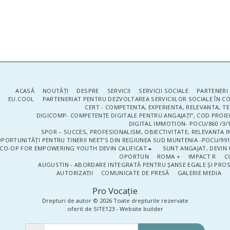
ACASĂ
NOUTĂŢI
DESPRE
SERVICII
SERVICII SOCIALE
PARTENERI 
EU.COOL
PARTENERIAT PENTRU DEZVOLTAREA SERVICIILOR SOCIALE ÎN 
CERT - COMPETENTA, EXPERIENTA, RELEVANTA, T
DIGICOMP- COMPETENȚE DIGITALE PENTRU ANGAJAȚI”, COD PROIE
DIGITAL IMMOTION- POCU/860 /3/1
SPOR – SUCCES, PROFESIONALISM, OBIECTIVITATE, RELEVANTA I
PORTUNITĂȚI PENTRU TINERII NEET’S DIN REGIUNEA SUD MUNTENIA -POCU/991
CO-OP FOR EMPOWERING YOUTH DEVIN CALIFICAT
SUNT ANGAJAT, DEVIN 
OPORTUN
ROMA +
IMPACT R
C
AUGUSTIN - ABORDARE INTEGRATĂ PENTRU ȘANSE EGALE ȘI PRO
AUTORIZAȚII
COMUNICATE DE PRESĂ
GALERIE MEDIA
Pro Vocaţie
Drepturi de autor © 2026 Toate drepturile rezervate
oferit de
SITE123
-
Website builder