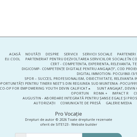
ACASĂ
NOUTĂŢI
DESPRE
SERVICII
SERVICII SOCIALE
PARTENERI 
EU.COOL
PARTENERIAT PENTRU DEZVOLTAREA SERVICIILOR SOCIALE ÎN 
CERT - COMPETENTA, EXPERIENTA, RELEVANTA, T
DIGICOMP- COMPETENȚE DIGITALE PENTRU ANGAJAȚI”, COD PROIE
DIGITAL IMMOTION- POCU/860 /3/1
SPOR – SUCCES, PROFESIONALISM, OBIECTIVITATE, RELEVANTA I
PORTUNITĂȚI PENTRU TINERII NEET’S DIN REGIUNEA SUD MUNTENIA -POCU/991
CO-OP FOR EMPOWERING YOUTH DEVIN CALIFICAT
SUNT ANGAJAT, DEVIN 
OPORTUN
ROMA +
IMPACT R
C
AUGUSTIN - ABORDARE INTEGRATĂ PENTRU ȘANSE EGALE ȘI PRO
AUTORIZAȚII
COMUNICATE DE PRESĂ
GALERIE MEDIA
Pro Vocaţie
Drepturi de autor © 2026 Toate drepturile rezervate
oferit de
SITE123
-
Website builder