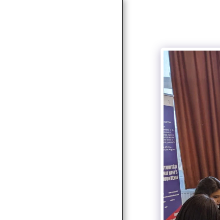
ACASĂ
NOUTĂŢI
DESPRE
SERVICII
SERVICII SOCIALE
PARTENERI & CLIENŢI
PROIECTE
AUTORIZAȚII