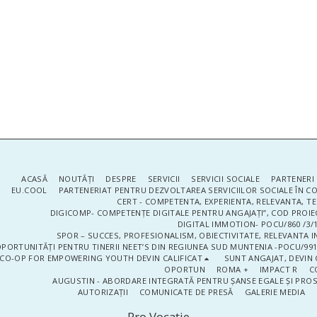
ACASĂ
NOUTĂŢI
DESPRE
SERVICII
SERVICII SOCIALE
PARTENERI 
EU.COOL
PARTENERIAT PENTRU DEZVOLTAREA SERVICIILOR SOCIALE ÎN 
CERT - COMPETENTA, EXPERIENTA, RELEVANTA, T
DIGICOMP- COMPETENȚE DIGITALE PENTRU ANGAJAȚI”, COD PROIE
DIGITAL IMMOTION- POCU/860 /3/1
SPOR – SUCCES, PROFESIONALISM, OBIECTIVITATE, RELEVANTA I
PORTUNITĂȚI PENTRU TINERII NEET’S DIN REGIUNEA SUD MUNTENIA -POCU/991
CO-OP FOR EMPOWERING YOUTH DEVIN CALIFICAT
SUNT ANGAJAT, DEVIN 
OPORTUN
ROMA +
IMPACT R
C
AUGUSTIN - ABORDARE INTEGRATĂ PENTRU ȘANSE EGALE ȘI PRO
AUTORIZAȚII
COMUNICATE DE PRESĂ
GALERIE MEDIA
Pro Vocaţie