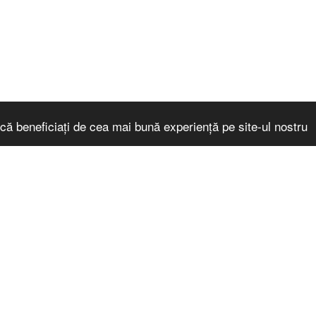
că beneficiați de cea mai bună experiență pe site-ul nostru
ACASĂ
NO
EU.COOL
CERT - COM
 2026 Toate drepturile rezervate
DIGICOMP- 
ebsite builder
DIGITAL IM
SPOR – SUC
OPORTUNITĂ
CO-OP FOR
CORECOMP
AUTORIZAȚI