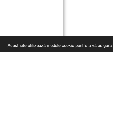
Acest site utilizează module cookie pentru a vă asigura 
Pro Vocaţie
Drepturi de autor ©
oferit de
SITE123
-
W