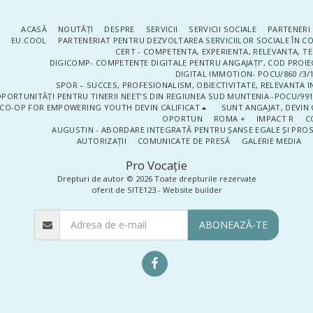
ACASĂ
NOUTĂŢI
DESPRE
SERVICII
SERVICII SOCIALE
PARTENERI 
EU.COOL
PARTENERIAT PENTRU DEZVOLTAREA SERVICIILOR SOCIALE ÎN 
CERT - COMPETENTA, EXPERIENTA, RELEVANTA, T
DIGICOMP- COMPETENȚE DIGITALE PENTRU ANGAJAȚI”, COD PROIE
DIGITAL IMMOTION- POCU/860 /3/1
SPOR – SUCCES, PROFESIONALISM, OBIECTIVITATE, RELEVANTA I
PORTUNITĂȚI PENTRU TINERII NEET’S DIN REGIUNEA SUD MUNTENIA -POCU/991
CO-OP FOR EMPOWERING YOUTH DEVIN CALIFICAT
SUNT ANGAJAT, DEVIN 
OPORTUN
ROMA +
IMPACT R
C
AUGUSTIN - ABORDARE INTEGRATĂ PENTRU ȘANSE EGALE ȘI PRO
AUTORIZAȚII
COMUNICATE DE PRESĂ
GALERIE MEDIA
Pro Vocaţie
Drepturi de autor © 2026 Toate drepturile rezervate
oferit de
SITE123
-
Website builder
ABONEAZĂ-TE