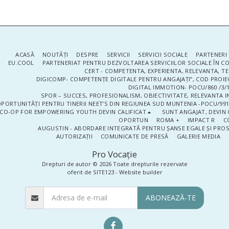
ACASĂ
NOUTĂŢI
DESPRE
SERVICII
SERVICII SOCIALE
PARTENERI 
EU.COOL
PARTENERIAT PENTRU DEZVOLTAREA SERVICIILOR SOCIALE ÎN 
CERT - COMPETENTA, EXPERIENTA, RELEVANTA, T
DIGICOMP- COMPETENȚE DIGITALE PENTRU ANGAJAȚI”, COD PROIE
DIGITAL IMMOTION- POCU/860 /3/1
SPOR – SUCCES, PROFESIONALISM, OBIECTIVITATE, RELEVANTA I
PORTUNITĂȚI PENTRU TINERII NEET’S DIN REGIUNEA SUD MUNTENIA -POCU/991
CO-OP FOR EMPOWERING YOUTH DEVIN CALIFICAT
SUNT ANGAJAT, DEVIN 
OPORTUN
ROMA +
IMPACT R
C
AUGUSTIN - ABORDARE INTEGRATĂ PENTRU ȘANSE EGALE ȘI PRO
AUTORIZAȚII
COMUNICATE DE PRESĂ
GALERIE MEDIA
Pro Vocaţie
Drepturi de autor © 2026 Toate drepturile rezervate
oferit de
SITE123
-
Website builder
ABONEAZĂ-TE