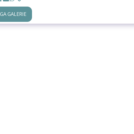
AGA GALERIE