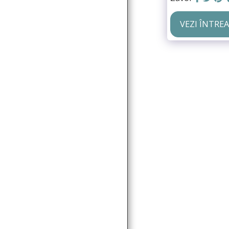
VEZI ÎNTRE