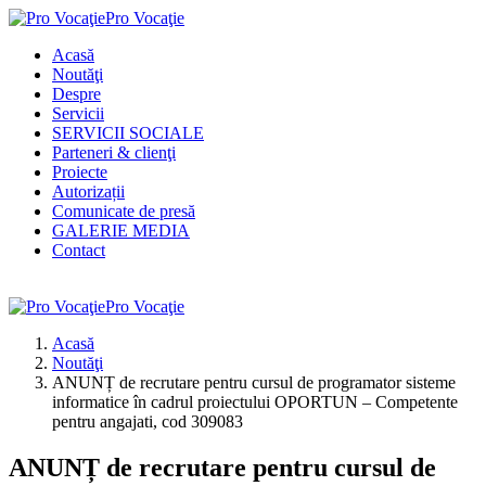
Pro Vocaţie
Acasă
Noutăţi
Despre
Servicii
SERVICII SOCIALE
Parteneri & clienţi
Proiecte
Autorizații
Comunicate de presă
GALERIE MEDIA
Contact
Pro Vocaţie
Acasă
Noutăţi
ANUNȚ de recrutare pentru cursul de programator sisteme
informatice în cadrul proiectului OPORTUN – Competente
pentru angajati, cod 309083
ANUNȚ de recrutare pentru cursul de