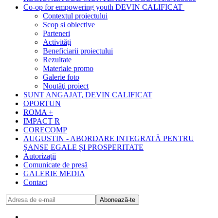
Co-op for empowering youth DEVIN CALIFICAT
Contextul proiectului
Scop si obiective
Parteneri
Activităţi
Beneficiarii proiectului
Rezultate
Materiale promo
Galerie foto
Noutăţi proiect
SUNT ANGAJAT, DEVIN CALIFICAT
OPORTUN
ROMA +
IMPACT R
CORECOMP
AUGUSTIN - ABORDARE INTEGRATĂ PENTRU
ȘANSE EGALE ȘI PROSPERITATE
Autorizații
Comunicate de presă
GALERIE MEDIA
Contact
Abonează-te