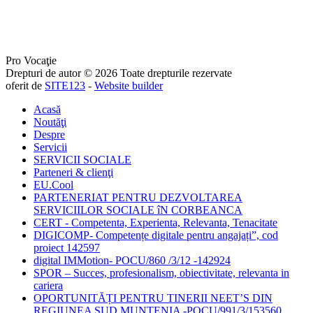
Pro Vocaţie
Drepturi de autor © 2026 Toate drepturile rezervate
oferit de
SITE123
-
Website builder
Acasă
Noutăţi
Despre
Servicii
SERVICII SOCIALE
Parteneri & clienţi
EU.Cool
PARTENERIAT PENTRU DEZVOLTAREA
SERVICIILOR SOCIALE îN CORBEANCA
CERT - Competenta, Experienta, Relevanta, Tenacitate
DIGICOMP- Competențe digitale pentru angajați”, cod
proiect 142597
digital IMMotion- POCU/860 /3/12 -142924
SPOR – Succes, profesionalism, obiectivitate, relevanta in
cariera
OPORTUNITĂȚI PENTRU TINERII NEET’S DIN
REGIUNEA SUD MUNTENIA -POCU/991/3/153560