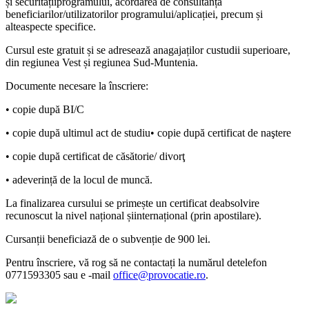
și securitățiiprogramului, acordarea de consultanță
beneficiarilor/utilizatorilor programului/aplicației, precum și
alteaspecte specifice.
Cursul este gratuit și se adresează anagajaților custudii superioare,
din regiunea Vest și regiunea Sud-Muntenia.
Documente necesare la înscriere:
• copie după BI/C
• copie după ultimul act de studiu• copie după certificat de naştere
• copie după certificat de căsătorie/ divorţ
• adeverință de la locul de muncă.
La finalizarea cursului se primește un certificat deabsolvire
recunoscut la nivel național șiinternațional (prin apostilare).
Cursanții beneficiază de o subvenție de 900 lei.
Pentru înscriere, vă rog să ne contactați la numărul detelefon
0771593305 sau e -mail
office@provocatie.ro
.