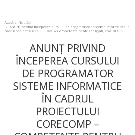
Acasă
Noutăţi
ANUNȚ privind începerea cursului de programator sisteme informatice în
cadrul proiectului CORECOMP – Competente pentru angajati, cod 309082
ANUNȚ PRIVIND
ÎNCEPEREA CURSULUI
DE PROGRAMATOR
SISTEME INFORMATICE
ÎN CADRUL
PROIECTULUI
CORECOMP –