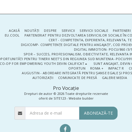
ACASĂ
NOUTĂŢI
DESPRE
SERVICII
SERVICII SOCIALE
PARTENERI 
EU.COOL
PARTENERIAT PENTRU DEZVOLTAREA SERVICIILOR SOCIALE ÎN 
CERT - COMPETENTA, EXPERIENTA, RELEVANTA, T
DIGICOMP- COMPETENȚE DIGITALE PENTRU ANGAJAȚI”, COD PROIE
DIGITAL IMMOTION- POCU/860 /3/1
SPOR – SUCCES, PROFESIONALISM, OBIECTIVITATE, RELEVANTA I
PORTUNITĂȚI PENTRU TINERII NEET’S DIN REGIUNEA SUD MUNTENIA -POCU/991
CO-OP FOR EMPOWERING YOUTH DEVIN CALIFICAT
SUNT ANGAJAT, DEVIN 
OPORTUN
ROMA +
IMPACT R
C
AUGUSTIN - ABORDARE INTEGRATĂ PENTRU ȘANSE EGALE ȘI PRO
AUTORIZAȚII
COMUNICATE DE PRESĂ
GALERIE MEDIA
Pro Vocaţie
Drepturi de autor © 2026 Toate drepturile rezervate
oferit de
SITE123
-
Website builder
ABONEAZĂ-TE