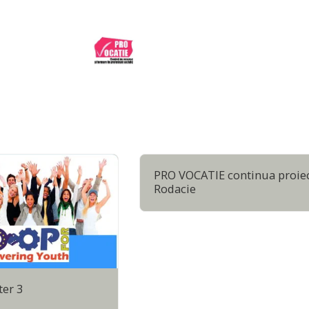
PRO VOCATIE continua proie
Rodacie
er 3