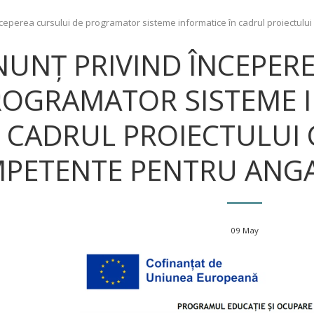
ceperea cursului de programator sisteme informatice în cadrul proiectu
NUNȚ PRIVIND ÎNCEPER
ROGRAMATOR SISTEME I
CADRUL PROIECTULUI
PETENTE PENTRU ANGAJ
09
May