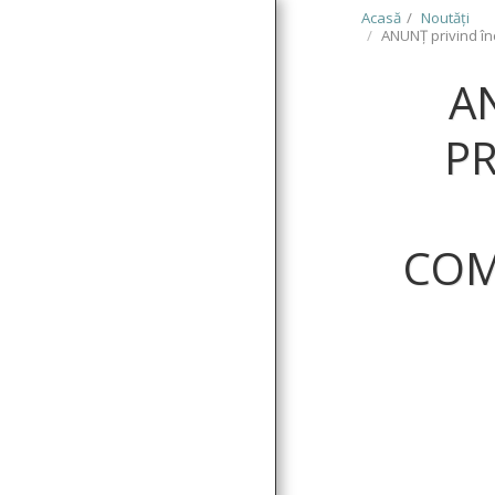
Acasă
Noutăţi
ANUNȚ privind în
A
P
ACASĂ
NOUTĂŢI
COM
DESPRE
SERVICII
SERVICII SOCIALE
PARTENERI & CLIENŢI
PROIECTE
AUTORIZAȚII