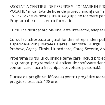
ASOCIATIA CENTRUL DE RESURSE SI FORMARE IN PR
VOCATIE" în calitate de lider de proiect, anunță că î
16.07.2025 se va desfășura a 3-a gupă de formare pe
Programator de sistem informatic.
Cursul se desfășoară on-line, este interactiv, adapat l
Cursul se adresează angajaților din intreprinderi publ
superioare, din județele Călăraşi, Ialomiţa, Giurgiu
Prahova, Argeş, Timiş, Hunedoara, Caraş-Severin, Ar
Programa cursului cuprinde teme care includ proiect
, siguranța programelor și aplicațiilor software dar s
comunicare, lucru în echipa, dezvoltare personală.
Durata de pregătire: 180ore a) pentru pregătire teore
pregătire practică: 120 ore.