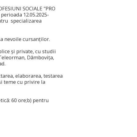
OFESIUNI SOCIALE "PRO
n perioada 12.05.2025-
ntru specializarea
a nevoile cursanților.
ice și private, cu studii
, Teleorman, Dâmboviţa,
ad.
area, elaborarea, testarea
i teme cu privire la
tică: 60 ore;b) pentru