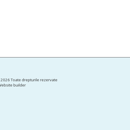
ACASĂ
NO
EU.COOL
CERT - COM
 2026 Toate drepturile rezervate
DIGICOMP- 
ebsite builder
DIGITAL IM
SPOR – SUC
OPORTUNITĂ
CO-OP FOR
CORECOMP
AUTORIZAȚI