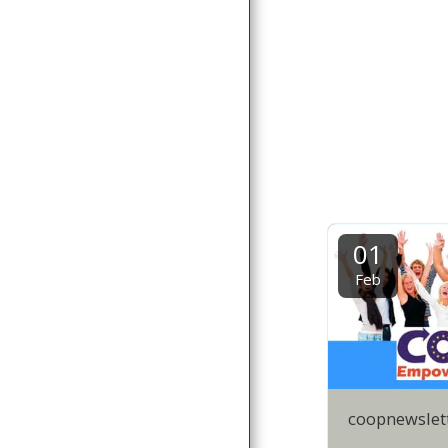
01
Feb
coopnewslett