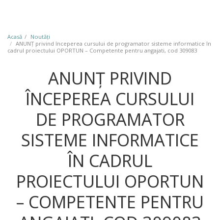
Acasă
Noutăţi
ANUNȚ privind începerea cursului de programator sisteme informatice în
cadrul proiectului OPORTUN – Competente pentru angajati, cod 309083
ANUNȚ PRIVIND
ÎNCEPEREA CURSULUI
DE PROGRAMATOR
SISTEME INFORMATICE
ÎN CADRUL
PROIECTULUI OPORTUN
– COMPETENTE PENTRU