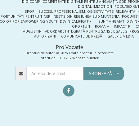
DIGICOMP- COMPETENȚE DIGITALE PENTRU ANGAJAȚI”, COD PROIE
DIGITAL IMMOTION- POCU/860 /3/1
SPOR – SUCCES, PROFESIONALISM, OBIECTIVITATE, RELEVANTA I
PORTUNITĂȚI PENTRU TINERII NEET’S DIN REGIUNEA SUD MUNTENIA -POCU/991
CO-OP FOR EMPOWERING YOUTH DEVIN CALIFICAT
SUNT ANGAJAT, DEVIN 
OPORTUN
ROMA +
IMPACT R
C
AUGUSTIN - ABORDARE INTEGRATĂ PENTRU ȘANSE EGALE ȘI PRO
AUTORIZAȚII
COMUNICATE DE PRESĂ
GALERIE MEDIA
Pro Vocaţie
Drepturi de autor © 2026 Toate drepturile rezervate
oferit de
SITE123
-
Website builder
ABONEAZĂ-TE