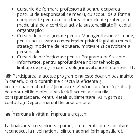
Cursurile de formare profesională pentru ocuparea
postului de Responsabil de mediu, cu scopul de a forma
competențe pentru respectarea normele de protecție a
mediului și de a contribui activ la sustenabilitate în cadrul
organizațiilor.
Cursuri de perfecționare pentru Manager Resurse Umane,
pentru actualizarea cunoștințelor privind legislația muncii,
strategii moderne de recrutare, motivare și dezvoltare a
personalului.
Cursuri de perfecționare pentru Programator Sisteme
Informatice, pentru aprofundarea noilor tehnologii,
limbaje de programare și soluții inovatoare în domeniul IT.
🎓 Participarea la aceste programe nu este doar un pas înainte
în carieră, ci și o contribuție directă la eficiența și
profesionalismul activității noastre. 📌 Vă încurajăm să profitați
de oportunitățile oferite și să vă înscrieți la cursurile
corespunzătoare. Pentru detalii suplimentare, vă rugăm să
contactați Departamentul Resurse Umane.
👥 Împreună învățăm. Împreună creștem
La finalizarea cursurilor se primește un certificat de absolvire
recunoscut la nivel național șiinternațional (prin apostilare).