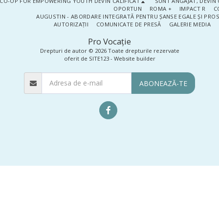
CO-OP FOR EMPOWERING YOUTH DEVIN CALIFICAT
SUNT ANGAJAT, DEVIN 
OPORTUN
ROMA +
IMPACT R
C
AUGUSTIN - ABORDARE INTEGRATĂ PENTRU ȘANSE EGALE ȘI PRO
AUTORIZAȚII
COMUNICATE DE PRESĂ
GALERIE MEDIA
Pro Vocaţie
Drepturi de autor © 2026 Toate drepturile rezervate
oferit de
SITE123
-
Website builder
ABONEAZĂ-TE