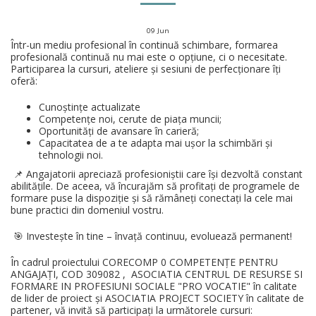
09
Jun
Într-un mediu profesional în continuă schimbare, formarea
profesională continuă nu mai este o opțiune, ci o necesitate.
Participarea la cursuri, ateliere și sesiuni de perfecționare îți
oferă:
Cunoștințe actualizate
Competențe noi, cerute de piața muncii;
Oportunități de avansare în carieră;
Capacitatea de a te adapta mai ușor la schimbări și
tehnologii noi.
📌 Angajatorii apreciază profesioniștii care își dezvoltă constant
abilitățile. De aceea, vă încurajăm să profitați de programele de
formare puse la dispoziție și să rămâneți conectați la cele mai
bune practici din domeniul vostru.
🎯 Investește în tine – învață continuu, evoluează permanent!
În cadrul proiectului CORECOMP 0 COMPETENȚE PENTRU
ANGAJAȚI, COD 309082 , ASOCIATIA CENTRUL DE RESURSE SI
FORMARE IN PROFESIUNI SOCIALE "PRO VOCATIE" în calitate
de lider de proiect și ASOCIATIA PROJECT SOCIETY în calitate de
partener, vă invită să participați la următorele cursuri: