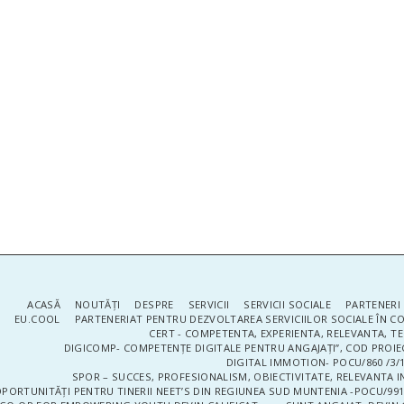
ACASĂ
NOUTĂŢI
DESPRE
SERVICII
SERVICII SOCIALE
PARTENERI 
EU.COOL
PARTENERIAT PENTRU DEZVOLTAREA SERVICIILOR SOCIALE ÎN 
CERT - COMPETENTA, EXPERIENTA, RELEVANTA, T
DIGICOMP- COMPETENȚE DIGITALE PENTRU ANGAJAȚI”, COD PROIE
DIGITAL IMMOTION- POCU/860 /3/1
SPOR – SUCCES, PROFESIONALISM, OBIECTIVITATE, RELEVANTA I
PORTUNITĂȚI PENTRU TINERII NEET’S DIN REGIUNEA SUD MUNTENIA -POCU/991