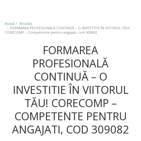
Acasă
Noutăţi
FORMAREA PROFESIONALĂ CONTINUĂ – O INVESTITIE ÎN VIITORUL TĂU!
CORECOMP – Competente pentru angajati, cod 309082
FORMAREA
PROFESIONALĂ
CONTINUĂ – O
INVESTITIE ÎN VIITORUL
TĂU! CORECOMP –
COMPETENTE PENTRU
ANGAJATI, COD 309082