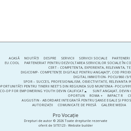
ACASĂ
NOUTĂŢI
DESPRE
SERVICII
SERVICII SOCIALE
PARTENERI 
EU.COOL
PARTENERIAT PENTRU DEZVOLTAREA SERVICIILOR SOCIALE ÎN 
CERT - COMPETENTA, EXPERIENTA, RELEVANTA, T
DIGICOMP- COMPETENȚE DIGITALE PENTRU ANGAJAȚI”, COD PROIE
DIGITAL IMMOTION- POCU/860 /3/1
SPOR – SUCCES, PROFESIONALISM, OBIECTIVITATE, RELEVANTA I
PORTUNITĂȚI PENTRU TINERII NEET’S DIN REGIUNEA SUD MUNTENIA -POCU/991
CO-OP FOR EMPOWERING YOUTH DEVIN CALIFICAT
SUNT ANGAJAT, DEVIN 
OPORTUN
ROMA +
IMPACT R
C
AUGUSTIN - ABORDARE INTEGRATĂ PENTRU ȘANSE EGALE ȘI PRO
AUTORIZAȚII
COMUNICATE DE PRESĂ
GALERIE MEDIA
Pro Vocaţie
Drepturi de autor © 2026 Toate drepturile rezervate
oferit de
SITE123
-
Website builder