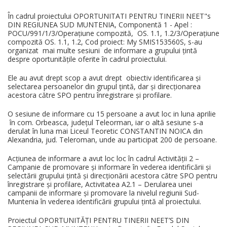
În cadrul proiectului OPORTUNITATI PENTRU TINERII NEET"s
DIN REGIUNEA SUD MUNTENIA, Componentă 1 - Apel :
POCU/991/1/3/Operațiune compozită, OS. 1.1, 1.2/3/Operațiune
compozită OS. 1.1, 1.2, Cod proiect: My SMIS153560S, s-au
organizat mai multe sesiuni de informare a grupului țintă
despre oportunitățile oferite în cadrul proiectului.
Ele au avut drept scop a avut drept obiectiv identificarea și
selectarea persoanelor din grupul țintă, dar și direcționarea
acestora către SPO pentru înregistrare și profilare.
O sesiune de informare cu 15 persoane a avut loc in luna aprilie
în com. Orbeasca, județul Teleorman, iar o altă sesiune s-a
derulat în luna mai Liceul Teoretic CONSTANTIN NOICA din
Alexandria, jud. Teleroman, unde au participat 200 de persoane.
Acțiunea de informare a avut loc loc în cadrul Activității 2 –
Campanie de promovare şi informare în vederea identificării și
selectării grupului țintă și direcționării acestora către SPO pentru
înregistrare și profilare, Activitatea A2.1 – Derularea unei
campanii de informare și promovare la nivelul regiunii Sud-
Muntenia în vederea identificării grupului țintă al proiectului.
Proiectul OPORTUNITĂȚI PENTRU TINERII NEET’S DIN