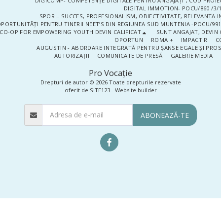
DIGICOMP- COMPETENȚE DIGITALE PENTRU ANGAJAȚI”, COD PROIE
DIGITAL IMMOTION- POCU/860 /3/1
SPOR – SUCCES, PROFESIONALISM, OBIECTIVITATE, RELEVANTA I
PORTUNITĂȚI PENTRU TINERII NEET’S DIN REGIUNEA SUD MUNTENIA -POCU/991
CO-OP FOR EMPOWERING YOUTH DEVIN CALIFICAT
SUNT ANGAJAT, DEVIN 
OPORTUN
ROMA +
IMPACT R
C
AUGUSTIN - ABORDARE INTEGRATĂ PENTRU ȘANSE EGALE ȘI PRO
AUTORIZAȚII
COMUNICATE DE PRESĂ
GALERIE MEDIA
Pro Vocaţie
Drepturi de autor © 2026 Toate drepturile rezervate
oferit de
SITE123
-
Website builder
ABONEAZĂ-TE