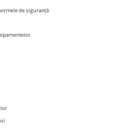
rmele de siguranță
hipamentelor
lor
lui