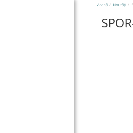
Acasă
Noutăţi
SPOR-
ACASĂ
NOUTĂŢI
DESPRE
SERVICII
SERVICII SOCIALE
PARTENERI & CLIENŢI
PROIECTE
AUTORIZAȚII