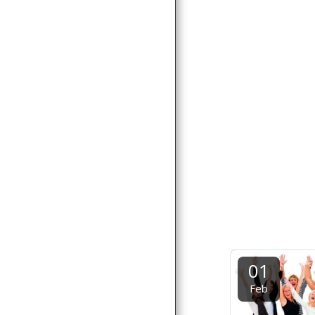
01
Feb