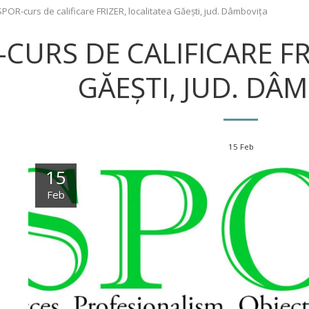
SPOR-curs de calificare FRIZER, localitatea Găești, jud. Dâmbovița
CURS DE CALIFICARE FR
GĂEȘTI, JUD. DÂ
15
Feb
15
Feb