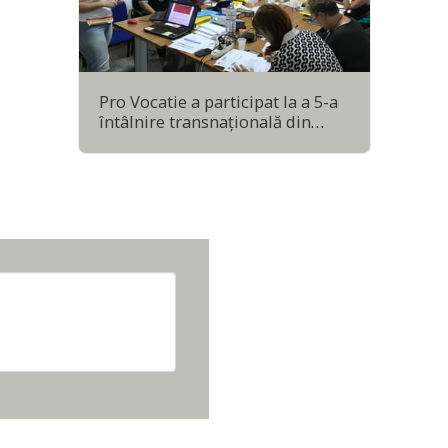
Pro Vocatie a participat la a 5-a
întâlnire transnaţională din
cadrul proiectului Coop for
empowering youth