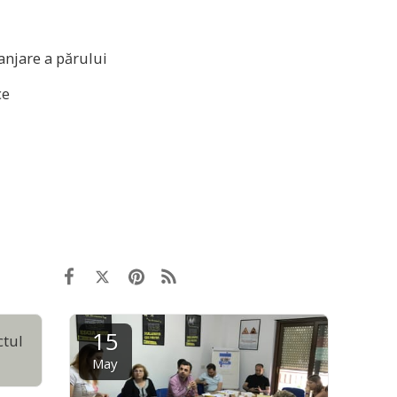
njare a părului
ce
15
ctul
May