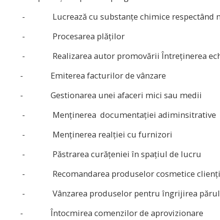
- Lucrează cu substanțe chimice respectând no
- Procesarea plăților
- Realizarea autor promovării Întreținerea ec
- Emiterea facturilor de vânzare
- Gestionarea unei afaceri mici sau medii
- Menținerea documentației adiminsitrative
- Menținerea realției cu furnizori
- Păstrarea curățeniei în spațiul de lucru
- Recomandarea produselor cosmetice clienți
- Vânzarea produselor pentru îngrijirea păru
- Întocmirea comenzilor de aprovizionare