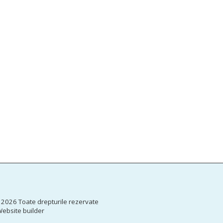
ACASĂ
NO
EU.COOL
CERT - COM
 2026 Toate drepturile rezervate
DIGICOMP- 
ebsite builder
DIGITAL IM
SPOR – SUC