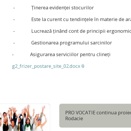
- Ținerea evidenței stocurilor
- Este la curent cu tendințele în materie de ara
- Lucrează ținând cont de principii ergonomi
- Gestionarea programului sarcinilor
- Asigurarea serviciilor pentru clineți
g2_frizer_postare_site_02.docx
PRO VOCATIE continua proie
Rodacie