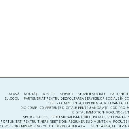
ACASĂ
NOUTĂŢI
DESPRE
SERVICII
SERVICII SOCIALE
PARTENERI 
EU.COOL
PARTENERIAT PENTRU DEZVOLTAREA SERVICIILOR SOCIALE ÎN 
CERT - COMPETENTA, EXPERIENTA, RELEVANTA, T
DIGICOMP- COMPETENȚE DIGITALE PENTRU ANGAJAȚI”, COD PROIE
DIGITAL IMMOTION- POCU/860 /3/1
SPOR – SUCCES, PROFESIONALISM, OBIECTIVITATE, RELEVANTA I
PORTUNITĂȚI PENTRU TINERII NEET’S DIN REGIUNEA SUD MUNTENIA -POCU/991
CO-OP FOR EMPOWERING YOUTH DEVIN CALIFICAT
SUNT ANGAJAT, DEVIN 