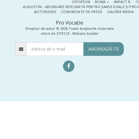
OPORTUN
ROMA +
IMPACT R
C
AUGUSTIN - ABORDARE INTEGRATĂ PENTRU ȘANSE EGALE ȘI PRO
AUTORIZAȚII
COMUNICATE DE PRESĂ
GALERIE MEDIA
Pro Vocaţie
Drepturi de autor © 2026 Toate drepturile rezervate
oferit de
SITE123
-
Website builder
ABONEAZĂ-TE