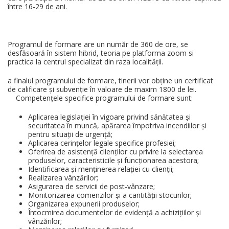
între 16-29 de ani.
Programul de formare are un număr de 360 de ore, se
desfăsoară în sistem hibrid, teoria pe platforma zoom si
practica la centrul specializat din raza localității.
a finalul programului de formare, tinerii vor obține un certificat
de calificare și subvenție în valoare de maxim 1800 de lei.
Competențele specifice programului de formare sunt:
Aplicarea legislației în vigoare privind sănătatea și
securitatea în muncă, apărarea împotriva incendiilor și
pentru situații de urgență;
Aplicarea cerințelor legale specifice profesiei;
Oferirea de asistență clienților cu privire la selectarea
produselor, caracteristicile și funcționarea acestora;
Identificarea şi menținerea relației cu clienții;
Realizarea vânzărilor;
Asigurarea de servicii de post-vânzare;
Monitorizarea comenzilor și a cantității stocurilor;
Organizarea expunerii produselor;
Întocmirea documentelor de evidență a achizițiilor și
vânzărilor;