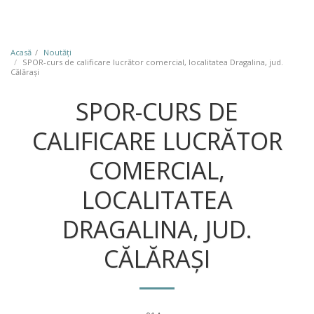
Acasă
Noutăţi
SPOR-curs de calificare lucrător comercial, localitatea Dragalina, jud.
Călărași
SPOR-CURS DE
CALIFICARE LUCRĂTOR
COMERCIAL,
LOCALITATEA
DRAGALINA, JUD.
CĂLĂRAȘI